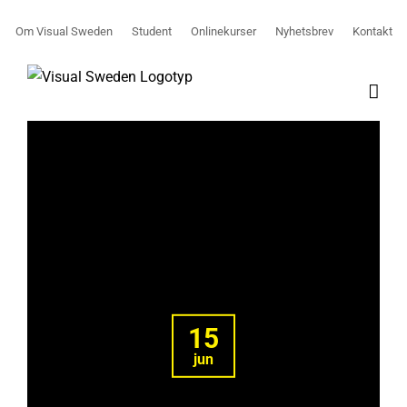
Fortsätt
Om Visual Sweden
Student
Onlinekurser
Nyhetsbrev
Kontakt
till
innehållet
15
jun