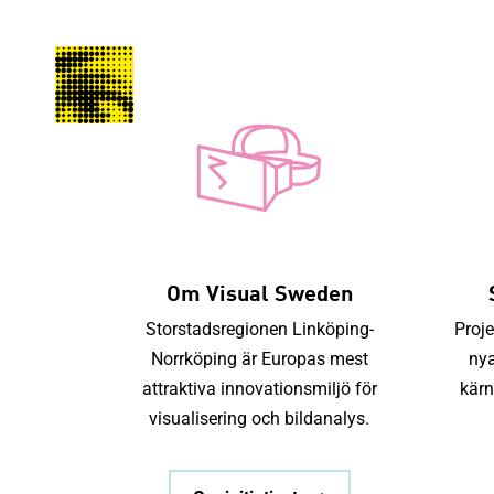
Fortsätt
till
innehållet
Om Visual Sweden
Storstadsregionen Linköping-
Proje
Norrköping är Europas mest
nya
attraktiva innovationsmiljö för
kär
visualisering och bildanalys.