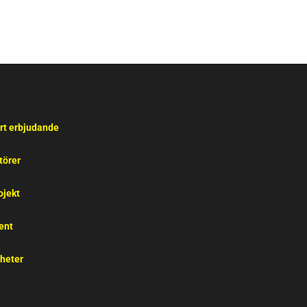
rt erbjudande
törer
ojekt
ent
heter