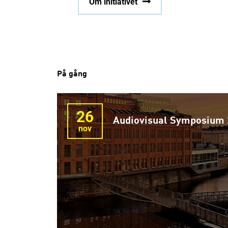
Om initiativet
På gång
26
Audiovisual Symposium
nov