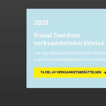
2025
Visual Swedens
verksamhetsberättelse
I vår nya verksamhetsberättelse för 2025 be
vi om förra årets höjdpunkter och mycket m
TA DEL AV VERKSAMHETSBERÄTTELSEN