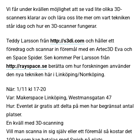
Vi får under kvällen möjlighet att se vad lite olika 3D-
scanners klarar av och lära oss lite mer om vart tekniken
står idag och hur en 3D-scanner fungerar.
Teddy Larsson från
http://s3di.com
och håller ett
föredrag och scannar in föremål med en Artec3D Eva och
en Space Spider. Sen kommer Per Larsson från
http://rayspace.se
berätta om hur forskningen använder
den nya tekniken här i Linköping/Norrköping.
När: 1/11 kl 17-20
Var: Makerspace Linköping, Westmansgatan 47
Hur: Eventet är gratis att delta på men har begränsat antal
platser.
En kväll med 3D-scanning
Vill man scanna in sig själv eller ett föremål så kostar det
100 kr som kan betalas med Swish på plats.