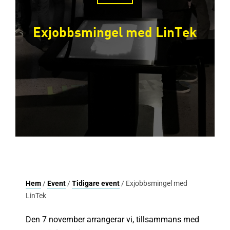
Exjobbsmingel med LinTek
Hem
/
Event
/
Tidigare event
/ Exjobbsmingel med
LinTek
Den 7 november arrangerar vi, tillsammans med