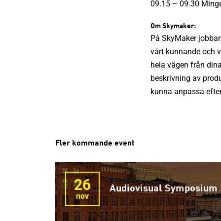
09.15 – 09.30 Minge
Om Skymaker:
På SkyMaker jobbar v
vårt kunnande och vå
hela vägen från din
beskrivning av produ
kunna anpassa efter 
Fler kommande event
26
Audiovisual Symposium
nov