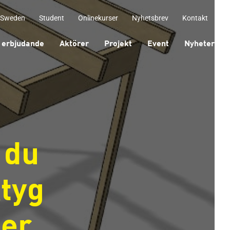
 Sweden
Student
Onlinekurser
Nyhetsbrev
Kontakt
 erbjudande
Aktörer
Projekt
Event
Nyheter
 du
ktyg
ler