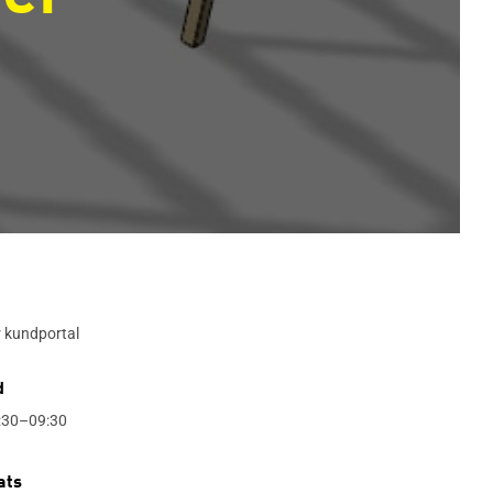
r kundportal
d
:30–09:30
ats