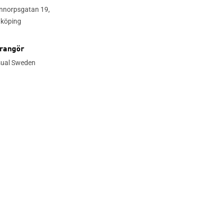
nnorpsgatan 19,
nköping
rangör
sual Sweden