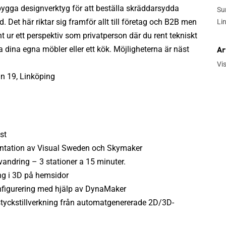
bygga designverktyg för att beställa skräddarsydda
Su
 Det här riktar sig framför allt till företag och B2B men
Li
nt ur ett perspektiv som privatperson där du rent tekniskt
 dina egna möbler eller ett kök. Möjligheterna är näst
Ar
Vi
n 19, Linköping
st
entation av Visual Sweden och Skymaker
andring – 3 stationer a 15 minuter.
ng i 3D på hemsidor
nfigurering med hjälp av DynaMaker
tyckstillverkning från automatgenererade 2D/3D-