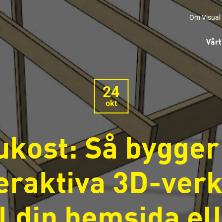
Om Visual
Vårt
24
okt
ukost: Så bygger
eraktiva 3D-ver
ll din hemsida el