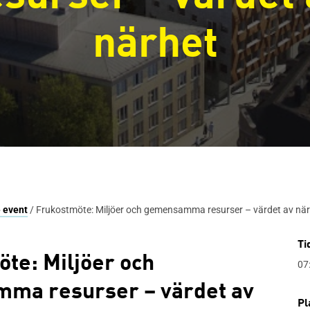
närhet
 event
/ Frukostmöte: Miljöer och gemensamma resurser – värdet av när
Ti
te: Miljöer och
07
ma resurser – värdet av
Pl