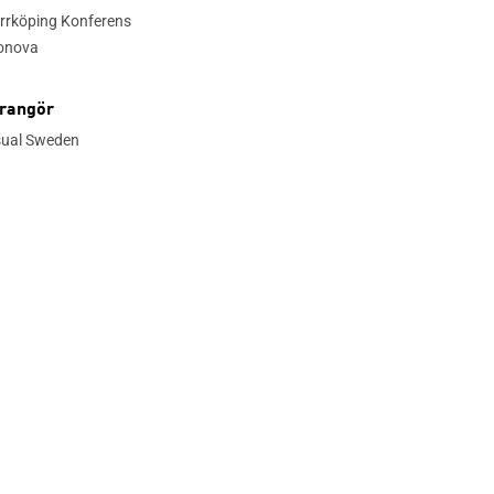
rrköping Konferens
onova
rangör
sual Sweden