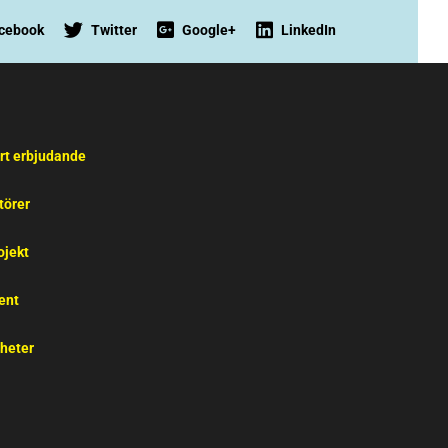
cebook
Twitter
Google+
LinkedIn
rt erbjudande
törer
ojekt
ent
heter