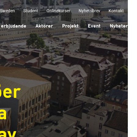
 Sweden
Student
Onlinekurser
Nyhetsbrev
Kontakt
 erbjudande
Aktörer
Projekt
Event
Nyheter
öer
a
av