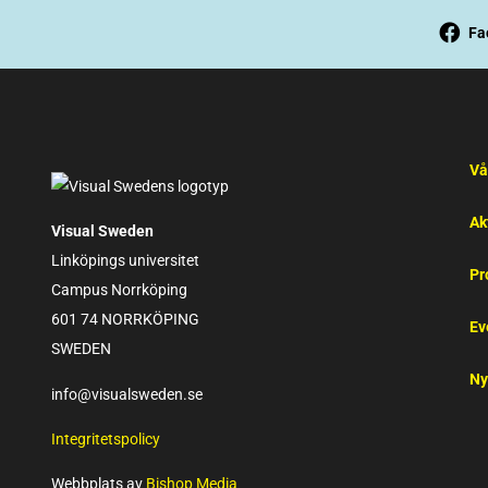
Fa
Vå
Ak
Visual Sweden
Linköpings universitet
Pr
Campus Norrköping
601 74 NORRKÖPING
Ev
SWEDEN
Ny
info@visualsweden.se
Integritetspolicy
Webbplats av
Bishop Media