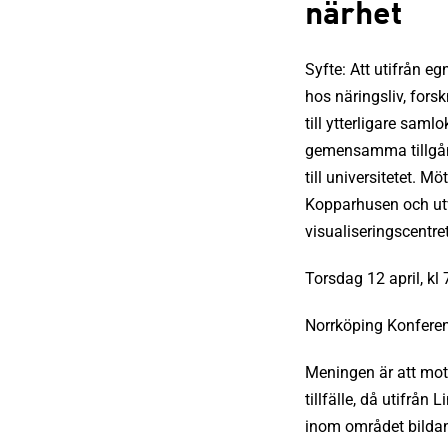
närhet
Syfte: Att utifrån 
hos näringsliv, fors
till ytterligare saml
gemensamma tillgång
till universitetet.
Kopparhusen och ut
visualiseringscentre
Torsdag 12 april, kl
Norrköping Konferen
Meningen är att mots
tillfälle, då utifrån
inom området bildan