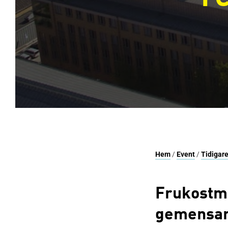
Hem
/
Event
/
Tidigare
Frukostmö
gemensam