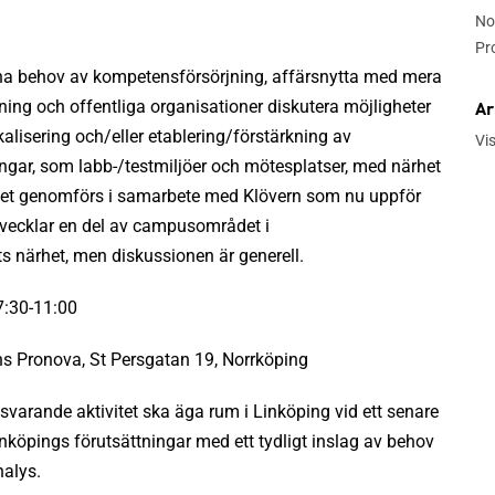
No
Pr
egna behov av kompetensförsörjning, affärsnytta med mera
kning och offentliga organisationer diskutera möjligheter
Ar
okalisering och/eller etablering/förstärkning av
Vi
ar, som labb-/testmiljöer och mötesplatser, med närhet
 Mötet genomförs i samarbete med Klövern som nu uppför
vecklar en del av campusområdet i
ts närhet, men diskussionen är generell.
 7:30-11:00
s Pronova, St Persgatan 19, Norrköping
varande aktivitet ska äga rum i Linköping vid ett senare
 Linköpings förutsättningar med ett tydligt inslag av behov
alys.