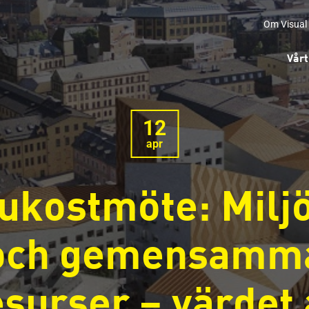
Om Visual
Vårt
12
apr
ukostmöte: Milj
och gemensamm
esurser – värdet 