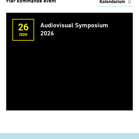
Fler kommande event
Kalendarium
26
Audiovisual Symposium
2026
nov