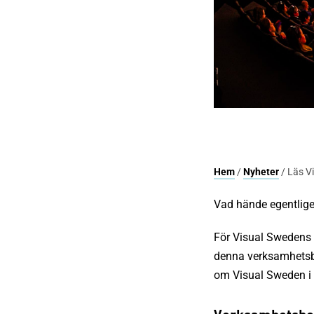
Hem
/
Nyheter
/ Läs V
Vad hände egentlig
För Visual Swedens 
denna verksamhetsbe
om Visual Sweden i s