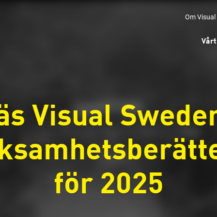
Om Visual
Vårt
äs Visual Swede
ksamhetsberätt
för 2025