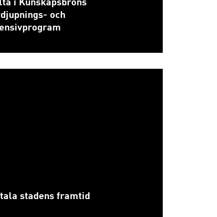
lta i Kunskapsbrons
rdjupnings- och
tensivprogram
itala stadens framtid