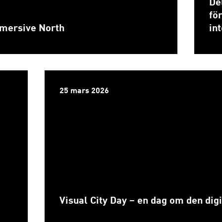
De
fö
Immersive North
in
25 mars 2026
Visual City Day – en dag om den dig