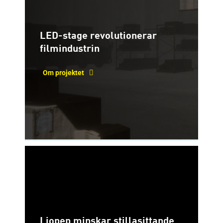
LED-stage revolutionerar
filmindustrin
Om projektet
Liopep minskar stillasittande