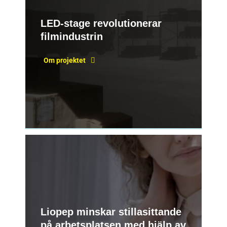
LED-stage revolutionerar
filmindustrin
Om projektet
Liopep minskar stillasittande
på arbetsplatsen med hjälp av