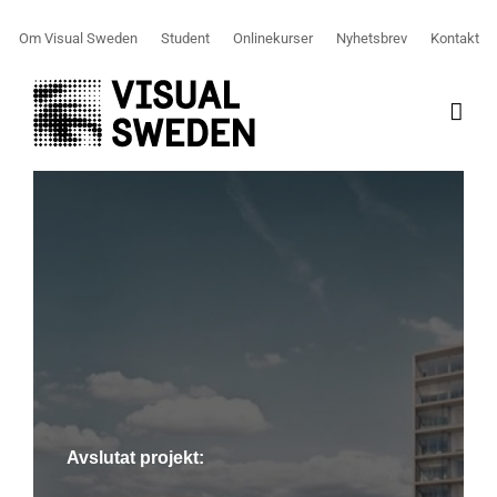
Fortsätt
Om Visual Sweden
Student
Onlinekurser
Nyhetsbrev
Kontakt
till
innehållet
Avslutat projekt: